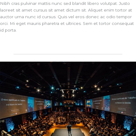
Nibh cras pulvinar mattis nunc sed blandit libero volutpat. Justo
laoreet sit amet cursus sit amet dictum sit. Aliquet enim tortor at
auctor urna nunc id cursus. Quis vel eros donec ac odio tempor
orci. Mi eget mauris pharetra et ultrices. Sem et tortor consequat
id porta.