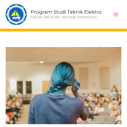
Skip
to
Program Studi Teknik Elektro
content
Fakutas Teknik dan Teknologi Kemaritiman