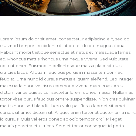
Lorem ipsum dolor sit amet, consectetur adipiscing elit, sed do
eiusmod tempor incididunt ut labore et dolore magna aliqua.
Habitant morbi tristique senectus et netus et malesuada fames
ac. Rhoncus mattis rhoncus urna neque viverra. Sed vulputate
odio ut enim. Euismod in pellentesque massa placerat duis
ultricies lacus. Aliquam faucibus purus in massa tempor nec
feugiat. Urna nunc id cursus metus aliquam eleifend. Leo integer
malesuada nunc vel risus commodo viverra maecenas. Arcu
dictum varius duis at consectetur lorem donec massa. Nullam ac
tortor vitae purus faucibus ornare suspendisse. Nibh cras pulvinar
mattis nunc sed blandit libero volutpat. Justo laoreet sit amet
cursus sit amet dictum sit. Aliquet enim tortor at auctor urna nunc
id cursus. Quis vel eros donec ac odio tempor orci. Mi eget
mauris pharetra et ultrices. Sem et tortor consequat id porta.